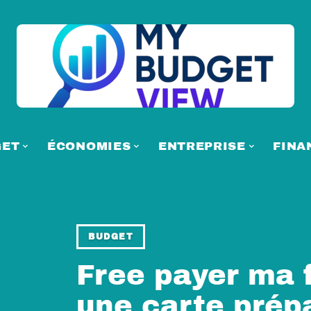
GET
ÉCONOMIES
ENTREPRISE
FINA
BUDGET
Free payer ma 
une carte prépa