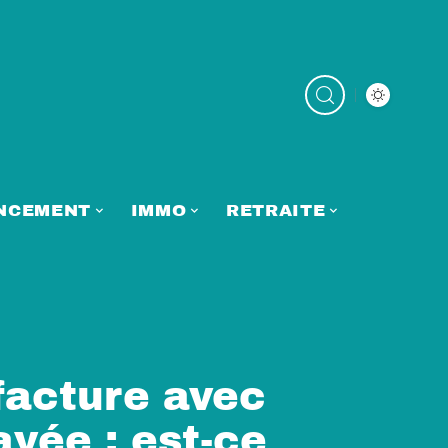
NCEMENT
IMMO
RETRAITE
facture avec
yée : est-ce