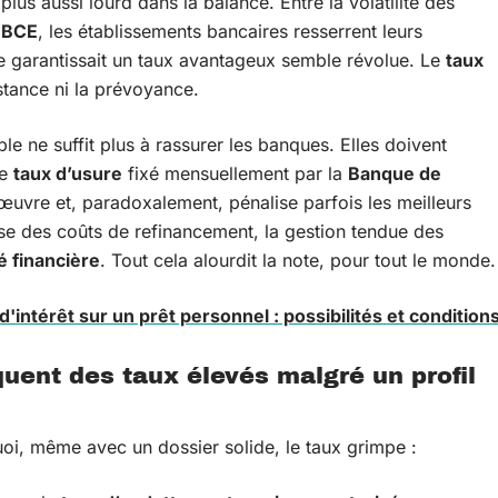
lus aussi lourd dans la balance. Entre la volatilité des
a
BCE
, les établissements bancaires resserrent leurs
e garantissait un taux avantageux semble révolue. Le
taux
tance ni la prévoyance.
ble ne suffit plus à rassurer les banques. Elles doivent
le
taux d’usure
fixé mensuellement par la
Banque de
œuvre et, paradoxalement, pénalise parfois les meilleurs
se des coûts de refinancement, la gestion tendue des
té financière
. Tout cela alourdit la note, pour tout le monde.
d'intérêt sur un prêt personnel : possibilités et condition
uent des taux élevés malgré un profil
uoi, même avec un dossier solide, le taux grimpe :