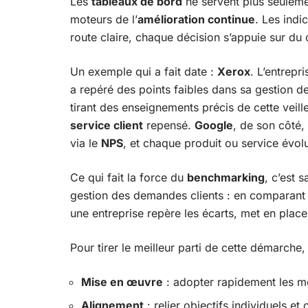
Les
tableaux de bord
ne servent plus seulement
moteurs de l’
amélioration continue
. Les indi
route claire, chaque décision s’appuie sur du 
Un exemple qui a fait date :
Xerox
. L’entrepr
a repéré des points faibles dans sa gestion de
tirant des enseignements précis de cette veille
service client
repensé.
Google
, de son côté, 
via le
NPS
, et chaque produit ou service évol
Ce qui fait la force du
benchmarking
, c’est 
gestion des demandes clients : en comparant s
une entreprise repère les écarts, met en place 
Pour tirer le meilleur parti de cette démarche, 
Mise en œuvre
: adopter rapidement les mei
Alignement
: relier objectifs individuels et