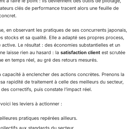
 à faire le point : ils deviennent des outils de pilotage,
cateurs clés de performance tracent alors une feuille de
concret.
ise, en observant les pratiques de ses concurrents japonais,
s stocks et sa qualité. Elle a adapté ses propres process,
 active. Le résultat : des économies substantielles et un
ne laisse rien au hasard : la
satisfaction client
est scrutée
ue en temps réel, au gré des retours mesurés.
sa capacité à enclencher des actions concrètes. Prenons la
a rapidité de traitement à celle des meilleurs du secteur,
des correctifs, puis constate l’impact réel.
voici les leviers à actionner :
lleures pratiques repérées ailleurs.
 collectifs aux standards du secteur.