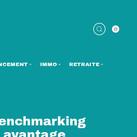
NCEMENT
IMMO
RETRAITE
 benchmarking
n avantage