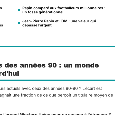
un
Papin comparé aux footballeurs millionnaires :
un fossé générationnel
Jean-Pierre Papin et l’OM : une valeur qui
es
dépasse l’argent
rs des années 90 : un monde
rd’hui
urs actuels avec ceux des années 80-90 ? L’écart est
agnait une fraction de ce que perçoit un titulaire moyen de
l'argent Western Union pour un voyage à l'étranger ?